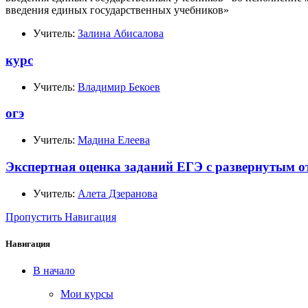
введения единых государственных учебников»
Учитель:
Залина Абисалова
курс
Учитель:
Владимир Бекоев
огэ
Учитель:
Мадина Елеева
Экспертная оценка заданий ЕГЭ с развернутым о
Учитель:
Алета Дзеранова
Пропустить Навигация
Навигация
В начало
Мои курсы